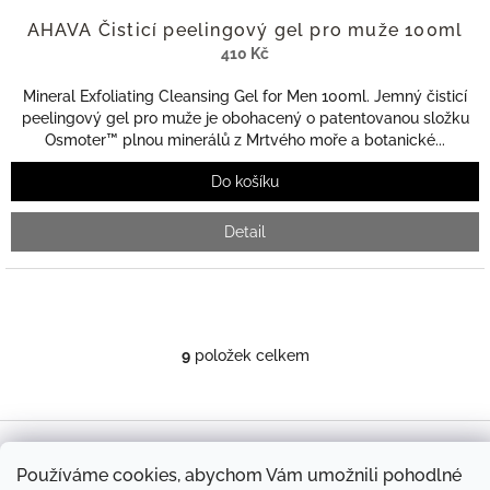
AHAVA Čisticí peelingový gel pro muže 100ml
410 Kč
Mineral Exfoliating Cleansing Gel for Men 100ml. Jemný čisticí
peelingový gel pro muže je obohacený o patentovanou složku
Osmoter™ plnou minerálů z Mrtvého moře a botanické...
Do košíku
Detail
9
položek celkem
O
v
l
á
Z
d
á
Obchodní podmínky
Reklamace
GDPR
Doprava
Kontakt
a
Používáme cookies, abychom Vám umožnili pohodlné
p
c