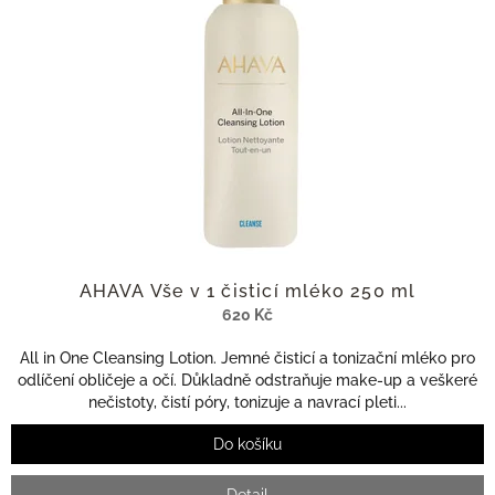
s
ů
p
r
o
d
u
k
t
ů
AHAVA Vše v 1 čisticí mléko 250 ml
620 Kč
All in One Cleansing Lotion. Jemné čisticí a tonizační mléko pro
odlíčení obličeje a očí. Důkladně odstraňuje make-up a veškeré
nečistoty, čistí póry, tonizuje a navrací pleti...
Do košíku