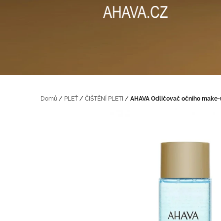
na
obsah
Domů
/
PLEŤ
/
ČIŠTĚNÍ PLETI
/
AHAVA Odličovač očního make-