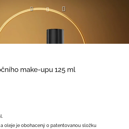
Nákupní
Hledat
Přihlášení
košík
čního make-upu 125 ml
l.
 a oleje je obohacený o patentovanou složku