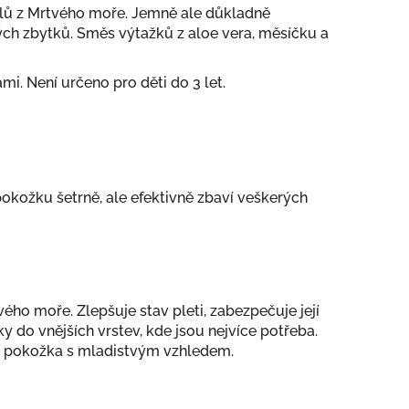
álů z Mrtvého moře. Jemně ale důkladně
h zbytků. Směs výtažků z aloe vera, měsíčku a
i. Není určeno pro děti do 3 let.
pokožku šetrně, ale efektivně zbaví veškerých
o moře. Zlepšuje stav pleti, zabezpečuje její
y do vnějších vrstev, kde jsou nejvíce potřeba.
ká pokožka s mladistvým vzhledem.