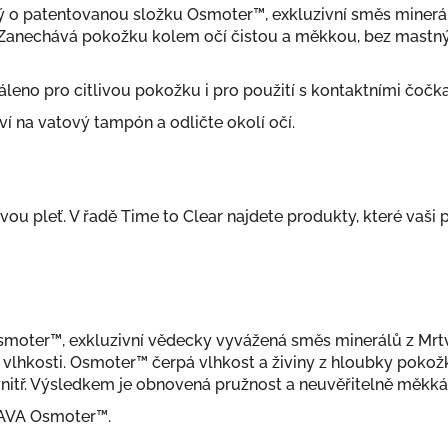
ný o patentovanou složku Osmoter™, exkluzivní směs miner
Zanechává pokožku kolem očí čistou a měkkou, bez mastnýc
eno pro citlivou pokožku i pro použití s kontaktními čočkam
í na vatový tampón a odličte okolí očí.
ou pleť. V řadě Time to Clear najdete produkty, které vaši 
oter™, exkluzivní vědecky vyvážená směs minerálů z Mrtvéh
y vlhkosti. Osmoter™ čerpá vlhkost a živiny z hloubky pokožk
vnitř. Výsledkem je obnovená pružnost a neuvěřitelně měk
HAVA Osmoter™.