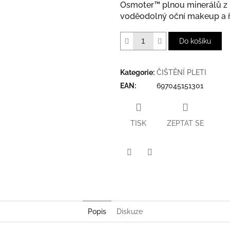
Osmoter™ plnou minerálů z 
voděodolný oční makeup a 
Do košíku
Kategorie
:
ČIŠTĚNÍ PLETI
EAN
:
697045151301
TISK
ZEPTAT SE
Twitter
Facebook
Popis
Diskuze