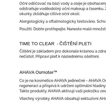
Oční odličovač na bázi vody a oleje je obohace
odstraňuje voděodolný oční makeup a řasenku. 
okurky zklidňuje citlivé oční okolí.
Alergologicky a oftalmologicky testováno. Schvál
Použití: Dobře protřepejte. Naneste malé množstv
TIME TO CLEAR - ČIŠTĚNÍ PLETI
Čištění je základem pro dokonale krásnou a zdrav
nečistot. Připraví pleť k následnému ošetření.
AHAVA Osmoter™
Co je na kosmetice AHAVA jedinečné - AHAVA Osm
regeneraci a přispívá k udržení optimální hladin
Takto produkty AHAVA aktivují vaši pokožku ze
Všechny výrobky AHAVA obsahují exkluzivní A