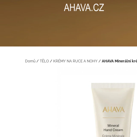
na
obsah
Domů
/
TĚLO
/
KRÉMY NA RUCE A NOHY
/
AHAVA Minerální kr