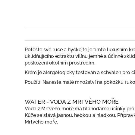
Potěšte své ruce a hýčkejte je tímto luxusním 
uklidňujícího extraktu vilínu jemně a účinně zkl
poškození okolním prostředím.
Krém je alergologicky testován a schválen pro ci
Použití: Naneste malé množství na pokožku ruko
WATER - VODA Z MRTVÉHO MOŘE
Voda z Mrtvého moře má blahodárné účinky pro zd
Kůže se stává jasnou, hebkou a hladkou. Příprav
Mrtvého moře.