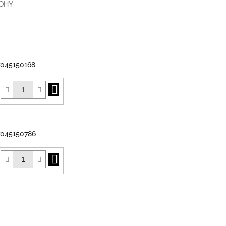
NOHY
7045150168
Do
košíku
7045150786
Do
košíku