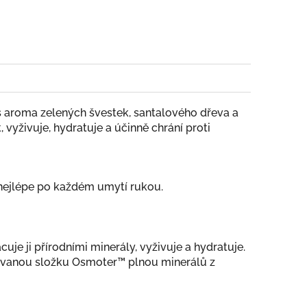
s aroma zelených švestek, santalového dřeva a
vyživuje, hydratuje a účinně chrání proti
 nejlépe po každém umytí rukou.
e ji přírodními minerály, vyživuje a hydratuje.
ntovanou složku Osmoter™ plnou minerálů z