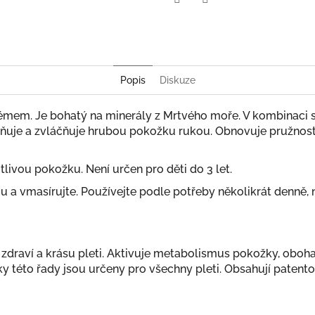
Twitter
Facebook
Popis
Diskuze
krémem. Je bohatý na minerály z Mrtvého moře. V kombinaci 
idňuje a zvláčňuje hrubou pokožku rukou. Obnovuje pružnost, 
tlivou pokožku. Není určen pro děti do 3 let.
u a vmasírujte. Používejte podle potřeby několikrát denně,
raví a krásu pleti. Aktivuje metabolismus pokožky, obohacuj
ky této řady jsou určeny pro všechny pleti. Obsahují pate