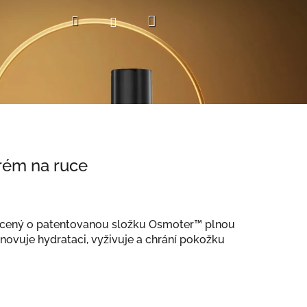
Nákupní
Hledat
Přihlášení
košík
rém na ruce
acený o patentovanou složku Osmoter™ plnou
ovuje hydrataci, vyživuje a chrání pokožku