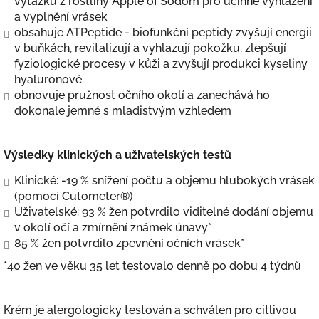
výtažků z rostliny Apple of Sodom pro účinné vyhlazení
a vyplnění vrásek
obsahuje ATPeptide - biofunkční peptidy zvyšují energii
v buňkách, revitalizují a vyhlazují pokožku, zlepšují
fyziologické procesy v kůži a zvyšují produkci kyseliny
hyaluronové
obnovuje pružnost očního okolí a zanechává ho
dokonale jemné s mladistvým vzhledem
Výsledky klinických a uživatelských testů
Klinické: -19 % snížení počtu a objemu hlubokých vrásek
(pomocí Cutometer®)
Uživatelské: 93 % žen potvrdilo viditelné dodání objemu
v okolí očí a zmírnění známek únavy*
85 % žen potvrdilo zpevnění očních vrásek*
*40 žen ve věku 35 let testovalo denně po dobu 4 týdnů
Krém je alergologicky testován a schválen pro citlivou