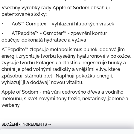
Všechny výrobky řady Apple of Sodom obsahují
patentované složky:
• AoS™ Complex - vyhlazení hlubokých vrásek
• ATPepdite™ + Osmoter™ - zpevnění kontur
obličeje, dokonalá hydratace a výživa
ATPepdite™ zlepšuje metabolismus buněk, dodává jim
energii, zrychluje tvorbu kyseliny hyaluronové v pokožce,
zvyšuje tvorbu kolagenu a elastinu, regeneruje buňky a
chrání je před volnými radikály a vnějšími vlivy, které
způsobují stárnutí pleti. Naplňují pokožku energií,
vyhlazují ji a dodávají novou vitalitu.
Apple of Sodom - má vůni cedrového dřeva a vodního
melounu, s květinovými tóny frézie, nektarinky, jabloně a
verbeny.
SLOŽENÍ - INGREDIENTS ⇒