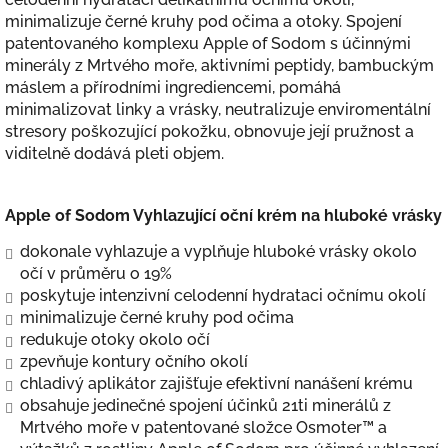
minimalizuje černé kruhy pod očima a otoky. Spojení
patentovaného komplexu Apple of Sodom s účinnými
minerály z Mrtvého moře, aktivními peptidy, bambuckým
máslem a přírodními ingrediencemi, pomáhá
minimalizovat linky a vrásky, neutralizuje enviromentální
stresory poškozující pokožku, obnovuje její pružnost a
viditelně dodává pleti objem.
Apple of Sodom Vyhlazující oční krém na hluboké vrásky
dokonale vyhlazuje a vyplňuje hluboké vrásky okolo
očí v průměru o 19%
poskytuje intenzivní celodenní hydrataci očnímu okolí
minimalizuje černé kruhy pod očima
redukuje otoky okolo očí
zpevňuje kontury očního okolí
chladivý aplikátor zajišťuje efektivní nanášení krému
obsahuje jedinečné spojení účinků 21ti minerálů z
Mrtvého moře v patentované složce Osmoter™ a