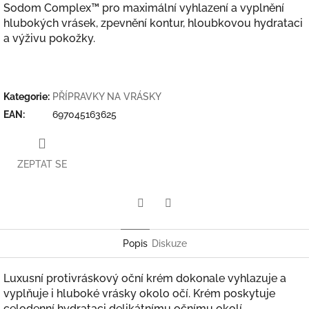
Sodom Complex™ pro maximální vyhlazení a vyplnění
hlubokých vrásek, zpevnění kontur, hloubkovou hydrataci
a výživu pokožky.
Kategorie
:
PŘÍPRAVKY NA VRÁSKY
EAN
:
697045163625
ZEPTAT SE
Twitter
Facebook
Popis
Diskuze
Luxusní protivráskový oční krém dokonale vyhlazuje a
vyplňuje i hluboké vrásky okolo očí. Krém poskytuje
celodenní hydrataci delikátnímu očnímu okolí,