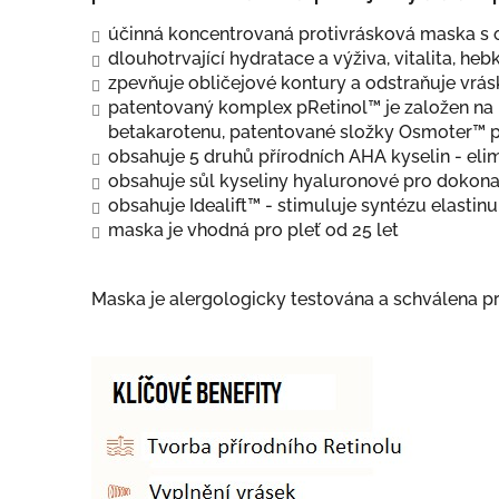
účinná koncentrovaná protivrásková maska s 
dlouhotrvající hydratace a výživa, vitalita, hebk
zpevňuje obličejové kontury a odstraňuje vrás
patentovaný komplex pRetinol™ je založen na 
betakarotenu, patentované složky Osmoter™ p
obsahuje 5 druhů přírodních AHA kyselin - eli
obsahuje sůl kyseliny hyaluronové pro dokona
obsahuje Idealift™ - stimuluje syntézu elastinu,
maska je vhodná pro pleť od 25 let
Maska je alergologicky testována a schválena pr