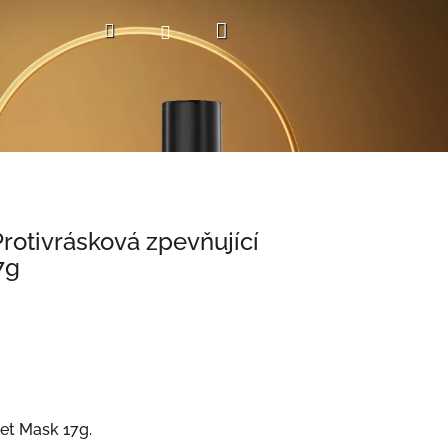
Nákupní
Hledat
Přihlášení
košík
otivrásková zpevňující
7g
eet Mask 17g
.