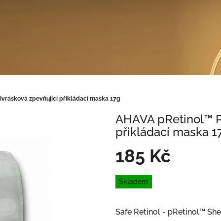
ivrásková zpevňující přikládací maska 17g
AHAVA pRetinol™ Pr
přikládací maska 1
185 Kč
Měrná
Skladem
cena:
Safe Retinol - pRetinol™ Sh