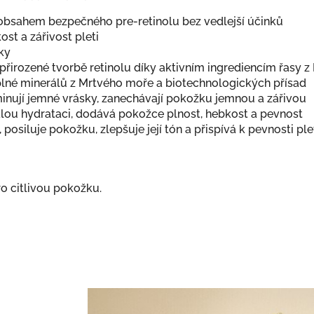
obsahem bezpečného pre-retinolu bez vedlejší účinků
ost a zářivost pleti
ky
přirozené tvorbě retinolu díky aktivním ingrediencím řas
lné minerálů z Mrtvého moře a biotechnologických přísad
minují jemné vrásky, zanechávají pokožku jemnou a zářivou
lou hydrataci, dodává pokožce plnost, hebkost a pevnost
 posiluje pokožku, zlepšuje její tón a přispívá k pevnosti ple
o citlivou pokožku.