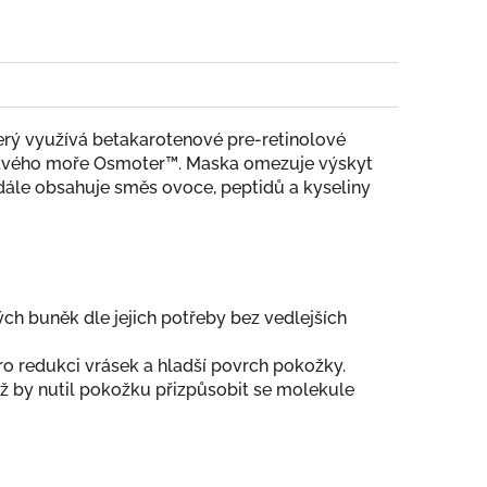
rý využívá betakarotenové pre-retinolové
z Mrtvého moře Osmoter™. Maska omezuje výskyt
 dále obsahuje směs ovoce, peptidů a kyseliny
ých buněk dle jejich potřeby bez vedlejších
o redukci vrásek a hladší povrch pokožky.
iž by nutil pokožku přizpůsobit se molekule