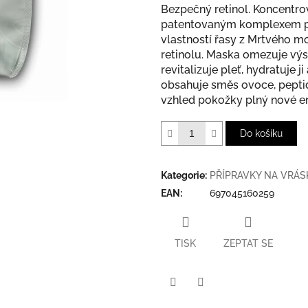
Bezpečný retinol. Koncentr
patentovaným komplexem pRe
vlastností řasy z Mrtvého mo
retinolu. Maska omezuje výs
revitalizuje pleť, hydratuje
obsahuje směs ovoce, peptidů
vzhled pokožky plný nové en
Do košíku
Kategorie
:
PŘÍPRAVKY NA VRÁS
EAN
:
697045160259
TISK
ZEPTAT SE
Twitter
Facebook