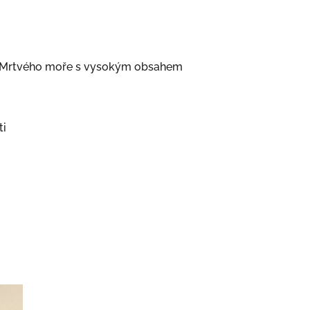
y z Mrtvého moře s vysokým obsahem
ti