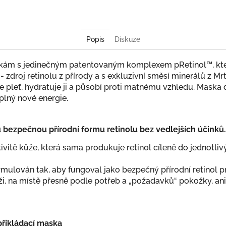
Popis
Diskuze
skám s jedinečným patentovaným komplexem pRetinol™, kte
e - zdroj retinolu z přírody a s exkluzivní směsí minerálů 
je pleť, hydratuje ji a působí proti matnému vzhledu. Maska
plný nové energie.
bezpečnou přírodní formu retinolu bez vedlejších účinků.
ivitě kůže, která sama produkuje retinol cíleně do jednotliv
ulován tak, aby fungoval jako bezpečný přírodní retinol pr
ži, na místě přesně podle potřeb a „požadavků“ pokožky, an
přikládací maska