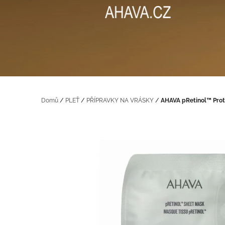
na
obsah
Domů
/
PLEŤ
/
PŘÍPRAVKY NA VRÁSKY
/
AHAVA pRetinol™ Prot