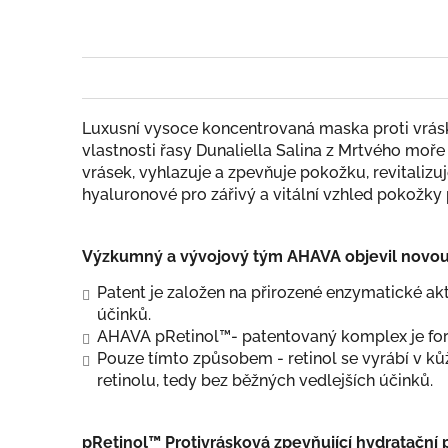
Luxusní vysoce koncentrovaná maska proti vrá
vlastnosti řasy Dunaliella Salina z Mrtvého moř
vrásek, vyhlazuje a zpevňuje pokožku, revitalizu
hyaluronové pro zářivý a vitální vzhled pokožky 
Výzkumný a vývojový tým AHAVA objevil novou 
Patent je založen na přirozené enzymatické akt
účinků.
AHAVA pRetinol™- patentovaný komplex je form
Pouze tímto způsobem - retinol se vyrábí v ků
retinolu, tedy bez běžných vedlejších účinků.
pRetinol™ Protivrásková zpevňující hydratační 