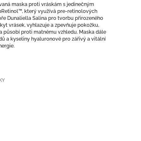
ovaná maska proti vráskám s jedinečným
tinol™, který využívá pre-retinolových
ře Dunaliella Salina pro tvorbu přirozeného
kyt vrásek, vyhlazuje a zpevňuje pokožku,
 ji a působí proti matnému vzhledu. Maska dále
 a kyseliny hyaluronové pro zářivý a vitální
ergie.
KY