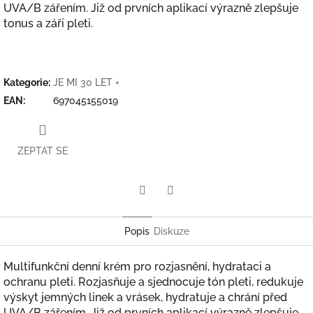
UVA/B zářením. Již od prvních aplikací výrazně zlepšuje
tonus a záři pleti.
Kategorie
:
JE MI 30 LET +
EAN
:
697045155019
ZEPTAT SE
Twitter
Facebook
Popis
Diskuze
Multifunkční denní krém pro rozjasnění, hydrataci a
ochranu pleti. Rozjasňuje a sjednocuje tón pleti, redukuje
výskyt jemných linek a vrásek, hydratuje a chrání před
UVA/B zářením. Již od prvních aplikací výrazně zlepšuje