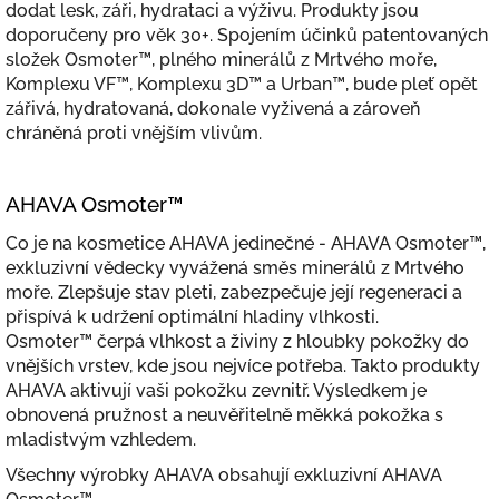
dodat lesk, záři, hydrataci a výživu. Produkty jsou
doporučeny pro věk 30+. Spojením účinků patentovaných
složek Osmoter™, plného minerálů z Mrtvého moře,
Komplexu VF™, Komplexu 3D™ a Urban™, bude pleť opět
zářivá, hydratovaná, dokonale vyživená a zároveň
chráněná proti vnějším vlivům.
AHAVA Osmoter™
Co je na kosmetice AHAVA jedinečné - AHAVA Osmoter™,
exkluzivní vědecky vyvážená směs minerálů z Mrtvého
moře. Zlepšuje stav pleti, zabezpečuje její regeneraci a
přispívá k udržení optimální hladiny vlhkosti.
Osmoter™ čerpá vlhkost a živiny z hloubky pokožky do
vnějších vrstev, kde jsou nejvíce potřeba. Takto produkty
AHAVA aktivují vaši pokožku zevnitř. Výsledkem je
obnovená pružnost a neuvěřitelně měkká pokožka s
mladistvým vzhledem.
Všechny výrobky AHAVA obsahují exkluzivní AHAVA