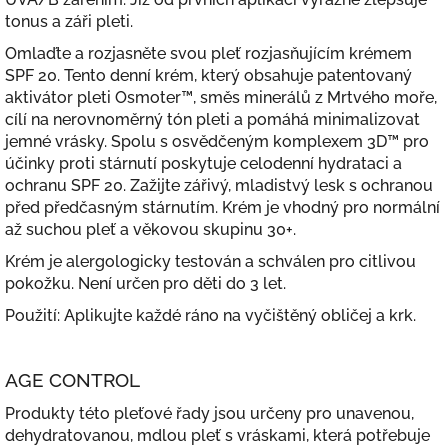
tonus a záři pleti.
Omlaďte a rozjasněte svou pleť rozjasňujícím krémem
SPF 20. Tento denní krém, který obsahuje patentovaný
aktivátor pleti Osmoter™, směs minerálů z Mrtvého moře,
cílí na nerovnoměrný tón pleti a pomáhá minimalizovat
jemné vrásky. Spolu s osvědčeným komplexem 3D™ pro
účinky proti stárnutí poskytuje celodenní hydrataci a
ochranu SPF 20. Zažijte zářivý, mladistvý lesk s ochranou
před předčasným stárnutím.
Krém je vhodný pro normální
až suchou pleť a věkovou skupinu 30+.
Krém je alergologicky testován a schválen pro citlivou
pokožku. Není určen pro děti do 3 let.
Použití: Aplikujte každé ráno na vyčištěný obličej a krk.
AGE CONTROL
Produkty této pleťové řady jsou určeny pro unavenou,
dehydratovanou, mdlou pleť s vráskami, která potřebuje