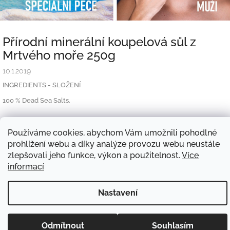
Přírodní minerální koupelová sůl z
Mrtvého moře 250g
10.1.2019
INGREDIENTS - SLOŽENÍ
100 % Dead Sea Salts.
Používáme cookies, abychom Vám umožnili pohodlné
Z
prohlížení webu a díky analýze provozu webu neustále
á
Obchodní podmínky
Reklamace
GDPR
Doprava
Kontakt
zlepšovali jeho funkce, výkon a použitelnost.
Více
p
informací
a
t
Copyright 2026
Ahava.cz
. Všechna práva vyhrazena.
Vytvořil Shoptet
í
Nastavení
Odmítnout
Souhlasím