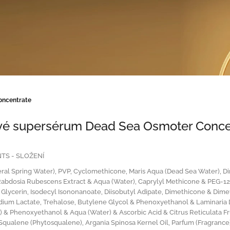
oncentrate
vé supersérum Dead Sea Osmoter Conce
TS - SLOŽENÍ
ral Spring Water), PVP, Cyclomethicone, Maris Aqua (Dead Sea Water), Di
Rabdosia Rubescens Extract & Aqua (Water), Caprylyl Methicone & PEG-
, Glycerin, Isodecyl Isononanoate, Diisobutyl Adipate, Dimethicone & Di
ium Lactate, Trehalose, Butylene Glycol & Phenoxyethanol & Laminaria Dig
) & Phenoxyethanol & Aqua (Water) & Ascorbic Acid & Citrus Reticulata Fru
 Squalene (Phytosqualene), Argania Spinosa Kernel Oil, Parfum (Fragran