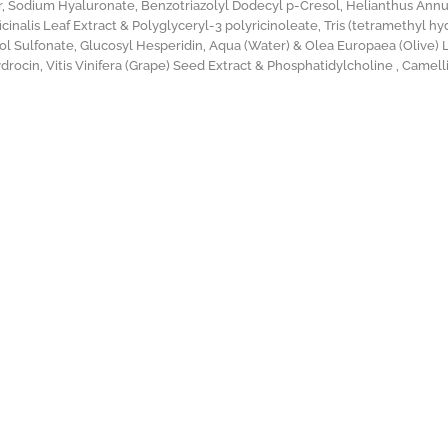
 Sodium Hyaluronate, Benzotriazolyl Dodecyl p-Cresol, Helianthus Annuu
icinalis Leaf Extract & Polyglyceryl-3 polyricinoleate, Tris (tetramethyl h
l Sulfonate, Glucosyl Hesperidin, Aqua (Water) & Olea Europaea (Olive) Le
rocin, Vitis Vinifera (Grape) Seed Extract & Phosphatidylcholine , Camell