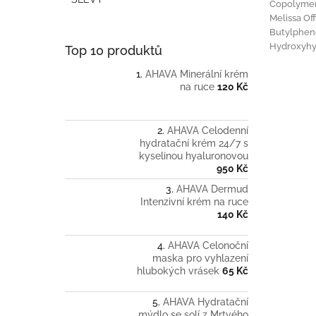
n
Copolymer,
Melissa Off
e
Butylpheno
l
Hydroxyhyd
Top 10 produktů
AHAVA Minerální krém
na ruce
120 Kč
AHAVA Celodenní
hydratační krém 24/7 s
kyselinou hyaluronovou
950 Kč
AHAVA Dermud
Intenzivní krém na ruce
140 Kč
AHAVA Celonoční
maska pro vyhlazení
hlubokých vrásek
65 Kč
AHAVA Hydratační
mýdlo se solí z Mrtvého