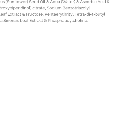
s (Sunflower) Seed Oil & Aqua (Water) & Ascorbic Acid &
ydroxypiperidinol) citrate, Sodium Benzotriazolyl
af Extract & Fructose, Pentaerythrityl Tetra-di-t-butyl
ia Sinensis Leaf Extract & Phosphatidylcholine.