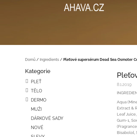
na
obsah
Domů
/
Ingredients
/
Pleťové supersérum Dead Sea Osmoter C
P
Kategorie
o
Přeskočit
Pleťo
kategorie
s
PLEŤ
t
8.1.2019
TĚLO
r
INGREDIEN
a
DERMO
Aqua (Mine
n
Extract & 
MUŽI
n
Leaf Juice
í
DÁRKOVÉ SADY
Gum-1, Sod
p
(Fragrance
NOVÉ
a
Bisabolol,
SLEVY