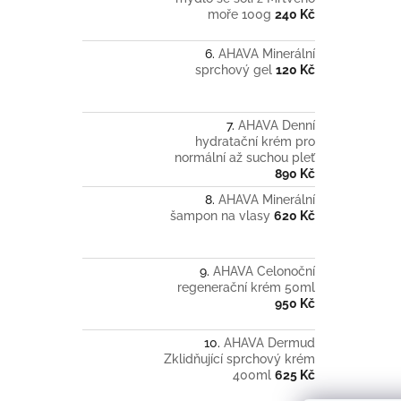
moře 100g
240 Kč
AHAVA Minerální
sprchový gel
120 Kč
AHAVA Denní
hydratační krém pro
normální až suchou pleť
890 Kč
AHAVA Minerální
šampon na vlasy
620 Kč
AHAVA Celonoční
regenerační krém 50ml
950 Kč
AHAVA Dermud
Zklidňující sprchový krém
400ml
625 Kč