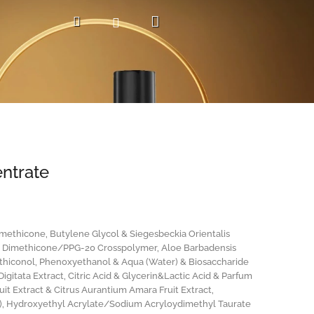
Nákupní
Hledat
Přihlášení
košík
ntrate
methicone, Butylene Glycol & Siegesbeckia Orientalis
12 Dimethicone/PPG-20 Crosspolymer, Aloe Barbadensis
methiconol, Phenoxyethanol & Aqua (Water) & Biosaccharide
itata Extract, Citric Acid & Glycerin&Lactic Acid & Parfum
it Extract & Citrus Aurantium Amara Fruit Extract,
ce), Hydroxyethyl Acrylate/Sodium Acryloydimethyl Taurate