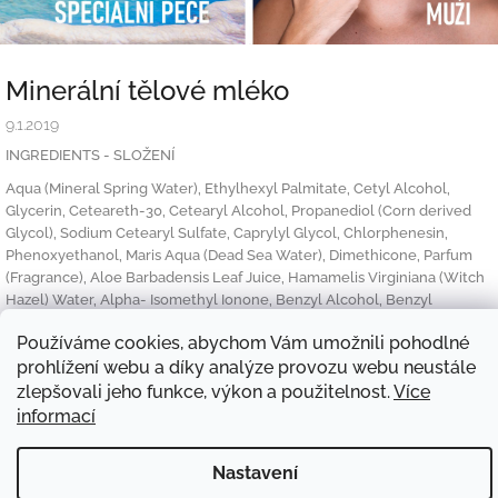
Minerální tělové mléko
9.1.2019
INGREDIENTS - SLOŽENÍ
Aqua (Mineral Spring Water), Ethylhexyl Palmitate, Cetyl Alcohol,
Glycerin, Ceteareth-30, Cetearyl Alcohol, Propanediol (Corn derived
Glycol), Sodium Cetearyl Sulfate, Caprylyl Glycol, Chlorphenesin,
Phenoxyethanol, Maris Aqua (Dead Sea Water), Dimethicone, Parfum
(Fragrance), Aloe Barbadensis Leaf Juice, Hamamelis Virginiana (Witch
Hazel) Water, Alpha- Isomethyl Ionone, Benzyl Alcohol, Benzyl
Benzoate, Benzyl Salicylate, Butylphenyl Methylpropional, Citronellol,
Používáme cookies, abychom Vám umožnili pohodlné
Coumarin, Geraniol, Hexyl Cinnamal, Hydroxyisohexyl 3-Cyclohexene
Carboxaldehyde, Isoeugenol, Linalool.
prohlížení webu a díky analýze provozu webu neustále
zlepšovali jeho funkce, výkon a použitelnost.
Více
informací
Z
á
Obchodní podmínky
Reklamace
GDPR
Doprava
Kontakt
Nastavení
p