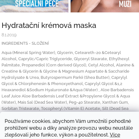
Hydratační krémová maska
8.1.2019
INGREDIENTS - SLOŽENÍ
Aqua (Mineral Spring Water), Glycerin, Ceteareth-20 &Cetearyl
Alcohol, Caprylic/Capric Triglyceride, Glyceryl Stearate, Ethylhexyl
Palmitate, Propanediol (Corn derived Glycol), Cetyl Alcohol, Alanine &
Creatine & Glycerin & Glycine & Magnesium Aspartate & Saccharide
Hydrolysate & Urea, Butyrospermum Parkii (Shea Butter), Caprylyl
Glycol & Chlorphenesin & Phenoxyethanol, Caprylyl Glycol &1,2
Heaxanediol &Sodium Hyaluronate &Aqua (Water) , Aloe Barbadensis
Leaf Juice Aloe Barbadensis Leaf Extract &Propylene Glycol & Aqua
(Water), Mais Sal (Dead Sea Water), Peg-40 Stearate, Xanthan Gum,
Sorbitan Tristearate, Tocopheryl (Vitamin E) Acetate, Silt (Dead Sea
Mud), Allantoin, Parfum (Fragrance), Lactic Acid, Saccharide isomerate,
Tocopherol (Vitamin E), Limonene, Benzyl Salicylate, Linalool,
Používáme cookies, abychom Vám umožnili pohodlné
Hydroxycitronellal.
prohlížení webu a díky analýze provozu webu neustále
zlepšovali jeho funkce, výkon a použitelnost.
Více