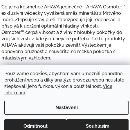
Co je na kosmetice AHAVA jedinečné - AHAVA Osmoter™,
exkluzivní vědecky vyvážená směs minerálů z Mrtvého
moře. Zlepšuje stav pleti, zabezpečuje její regeneraci a
přispívá k udržení optimální hladiny vlhkosti.
Osmoter™ čerpá vlhkost a živiny z hloubky pokožky do
vnějších vrstev, kde jsou nejvíce potřeba. Takto produkty
AHAVA aktivují vaši pokožku zevnitř. Výsledkem je
obnovená pružnost a neuvěřitelně měkká pokožka s
mladistvým vzhledem.
Všechny výrobky AHAVA obsahují exkluzivní AHAVA
Osmoter™.
Používáme cookies, abychom Vám umožnili pohodlné
prohlížení webu a díky analýze provozu webu neustále
zlepšovali jeho funkce, výkon a použitelnost.
Více
Z
informací
á
Obchodní podmínky
Reklamace
GDPR
Doprava
Kontakt
p
a
Nastavení
t
Copyright 2026
Ahava.cz
. Všechna práva vyhrazena.
Vytvořil Shoptet
í
Odmítnout
Souhlasím