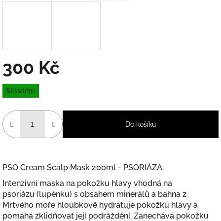
300 Kč
Měrná
Skladem
cena:
Do košíku
PSO Cream Scalp Mask 200ml - PSORIÁZA.
Intenzivní maska na pokožku hlavy vhodná na
psoriázu (lupénku) s obsahem minerálů a bahna z
Mrtvého moře hloubkově hydratuje pokožku hlavy a
pomáhá zklidňovat její podráždění. Zanechává pokožku