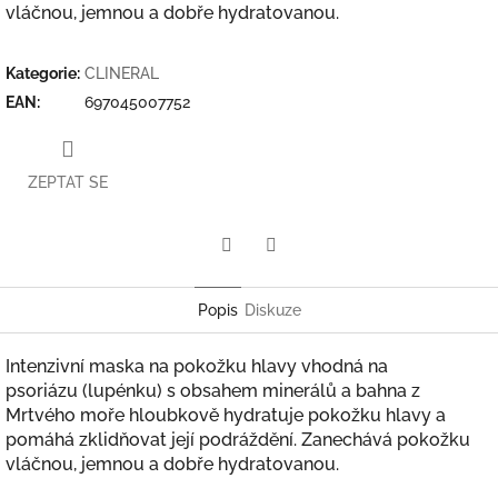
vláčnou, jemnou a dobře hydratovanou.
Kategorie
:
CLINERAL
EAN
:
697045007752
ZEPTAT SE
Twitter
Facebook
Popis
Diskuze
Intenzivní maska na pokožku hlavy vhodná na
psoriázu (lupénku) s obsahem minerálů a bahna z
Mrtvého moře hloubkově hydratuje pokožku hlavy a
pomáhá zklidňovat její podráždění. Zanechává pokožku
vláčnou, jemnou a dobře hydratovanou.