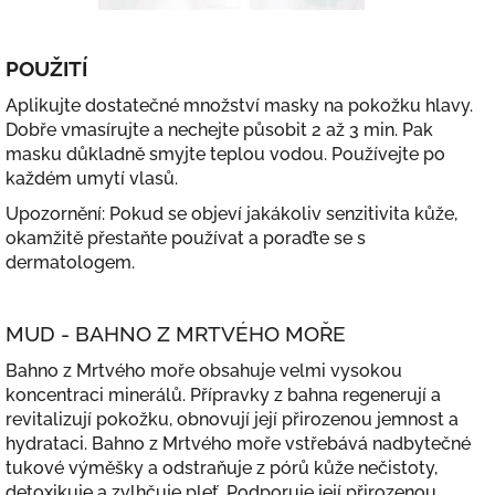
POUŽITÍ
Aplikujte dostatečné množství masky na pokožku hlavy.
Dobře vmasírujte a nechejte působit 2 až 3 min. Pak
masku důkladně smyjte teplou vodou. Používejte po
každém umytí vlasů.
Upozornění: Pokud se objeví jakákoliv senzitivita kůže,
okamžitě přestaňte používat a poraďte se s
dermatologem.
MUD - BAHNO Z MRTVÉHO MOŘE
Bahno z Mrtvého moře obsahuje velmi vysokou
koncentraci minerálů. Přípravky z bahna regenerují a
revitalizují pokožku, obnovují její přirozenou jemnost a
hydrataci. Bahno z Mrtvého moře vstřebává nadbytečné
tukové výměšky a odstraňuje z pórů kůže nečistoty,
detoxikuje a zvlhčuje pleť. Podporuje její přirozenou